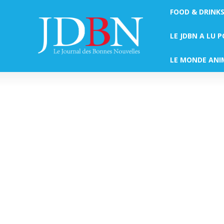
FOOD & DRINK
LE JDBN A LU 
LE MONDE ANI