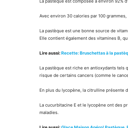
La pastèque est composée à environ 92% d’ea
Avec environ 30 calories par 100 grammes, l
La pastèque est une bonne source de vitamin
Elle contient également des vitamines B, qu
Lire aussi:
Recette: Bruschettas à la pastè
La pastèque est riche en antioxydants tels qu
risque de certains cancers (comme le cancer 
En plus du lycopène, la citrulline présente d
La cucurbitacine E et le lycopène ont des p
maladies.
Lire aussi:
Glace Maison Apéro! Pastèque, 