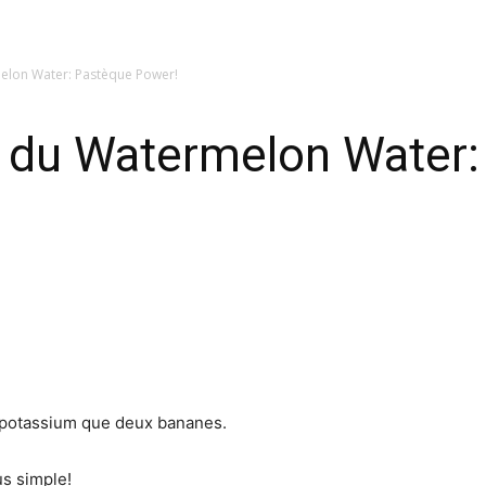
elon Water: Pastèque Power!
 du Watermelon Water:
e potassium que deux bananes.
us simple!