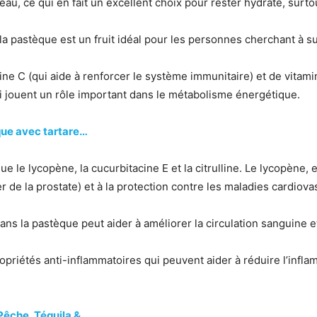
u, ce qui en fait un excellent choix pour rester hydraté, surto
a pastèque est un fruit idéal pour les personnes cherchant à sur
e C (qui aide à renforcer le système immunitaire) et de vitamin
i jouent un rôle important dans le métabolisme énergétique.
que avec tartare…
e le lycopène, la cucurbitacine E et la citrulline. Le lycopène, e
de la prostate) et à la protection contre les maladies cardiova
ans la pastèque peut aider à améliorer la circulation sanguine et
ropriétés anti-inflammatoires qui peuvent aider à réduire l’inf
Pêche, Téquila &…