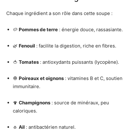
Chaque ingrédient a son rôle dans cette soupe :
🥔
Pommes de terre
: énergie douce, rassasiante.
🌿
Fenouil
: facilite la digestion, riche en fibres.
🍅
Tomates
: antioxydants puissants (lycopène).
🧅
Poireaux et oignons
: vitamines B et C, soutien
immunitaire.
🍄
Champignons
: source de minéraux, peu
caloriques.
🧄
Ail
: antibactérien naturel.