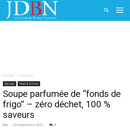
Accueil
Astuces
Astuces
Food & Drinks
Soupe parfumée de “fonds de
frigo” – zéro déchet, 100 %
saveurs
Par
-
24 septembre 2025
0