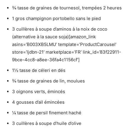
¾ tasse de graines de tournesol, trempées 2 heures
1 gros champignon portobello sans le pied
3 cuillères à soupe d’aminos à la noix de coco
(alternative à la sauce soja)[amazon_link
asins=’B003XB5LMU’ template=’ProductCarousel’
store=’ljdbn-21′ marketplace=’FR’ link_id=’83f22911-
9bce-4cc8-a8ee-36fa4c1156cf’]
1½ tasse de céleri en dés
¾ tasse de graines de lin, moulues
3 oignons verts, émincés
4 gousses d’ail émincées
¼ tasse de persil finement haché
3 cuillères à soupe d’huile d’olive