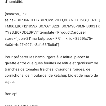
d’humidité.
[amazon_link
asins=’B07J6NCLD6,B07CWSVRT1,B07MCXCVG1,B07DQ
FM66J,B07121959X,B07G71822H,B07M98P9MR,B003TK
YY2S,B07DDLSPV7′ template=’ProductCarousel’
store=’ljdbn-21′ marketplace=’FR’ link_id=’8259fc75-
4a0d-4e27-927d-8afc66f5c6a1′]
Pour préparer les hamburgers à la laitue, placez la
galette entre quelques feuilles de laitue et garnissez de
tranches de tomates fraîches, d’oignons rouges, de
cornichons, de moutarde, de ketchup bio et de mayo de
cajou.
Bon ap!