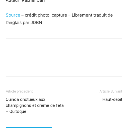
Auteur: Rachel Carr
Source
– crédit photo: capture – Librement traduit de
l’anglais par JDBN
Facebook
X
Pinterest
WhatsApp
Linkedi
Article précédent
Article Suivant
Quinoa onctueux aux
Haut-débit
champignons et crème de féta
– Quitoque