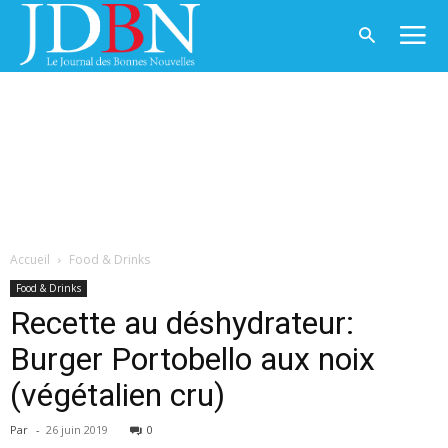
Accueil
Food & Drinks
Food & Drinks
Recette au déshydrateur:
Burger Portobello aux noix
(végétalien cru)
Par
-
26 juin 2019
0