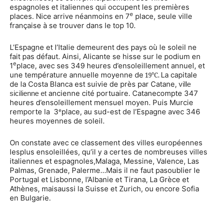
espagnoles et italiennes qui occupent les premières
e
places. Nice arrive néanmoins en 7
place, seule ville
française à se trouver dans le top 10.
L’Espagne et l’Italie demeurent des pays où le soleil ne
fait pas défaut. Ainsi, Alicante se hisse sur le podium en
e
1
place, avec ses 349 heures d’ensoleillement annuel, et
une température annuelle moyenne de
La capitale
19°C.
de la Costa Blanca est suivie de près par Catane,
ville
ancienne cité portuaire. Catanecompte 347
sicilienne et
heures d’ensoleillement mensuel moyen. Puis Murcie
remporte la
3
place, au sud-est de l’Espagne avec 346
e
heures moyennes de soleil.
On constate avec ce classement des villes européennes
lesplus ensoleillées, qu’il y a certes de nombreuses villes
italiennes et espagnoles,Malaga, Messine, Valence, Las
Palmas, Grenade, Palerme…Mais il ne faut pasoublier le
Portugal et Lisbonne, l’Albanie et Tirana, La Grèce et
Athènes, maisaussi la Suisse et Zurich, ou encore Sofia
en Bulgarie.