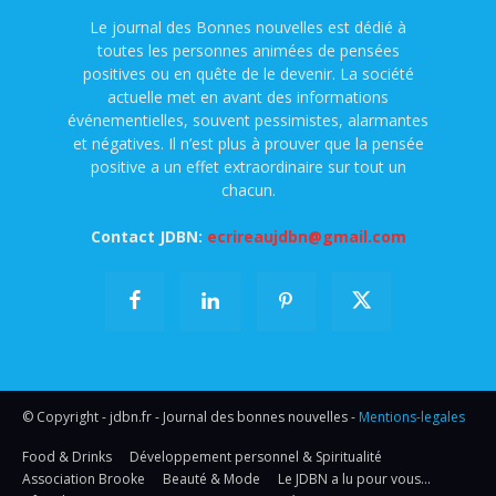
Le journal des Bonnes nouvelles est dédié à
toutes les personnes animées de pensées
positives ou en quête de le devenir. La société
actuelle met en avant des informations
événementielles, souvent pessimistes, alarmantes
et négatives. Il n’est plus à prouver que la pensée
positive a un effet extraordinaire sur tout un
chacun.
Contact JDBN:
ecrireaujdbn@gmail.com
© Copyright - jdbn.fr - Journal des bonnes nouvelles -
Mentions-legales
Food & Drinks
Développement personnel & Spiritualité
Association Brooke
Beauté & Mode
Le JDBN a lu pour vous…