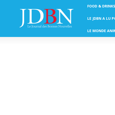
FOOD & DRINK
LE JDBN A LU 
LE MONDE ANI