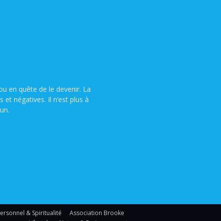
u en quête de le devenir. La
t négatives. Il n’est plus à
un.
sonnel & Spiritualité
Association Brooke