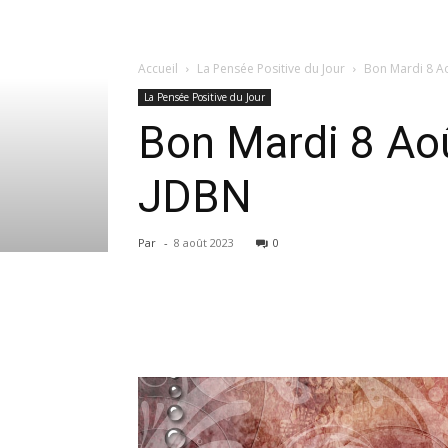
Accueil
La Pensée Positive du Jour
Bon Mardi 8 Aoû
La Pensée Positive du Jour
Bon Mardi 8 Août
JDBN
Par
-
8 août 2023
0