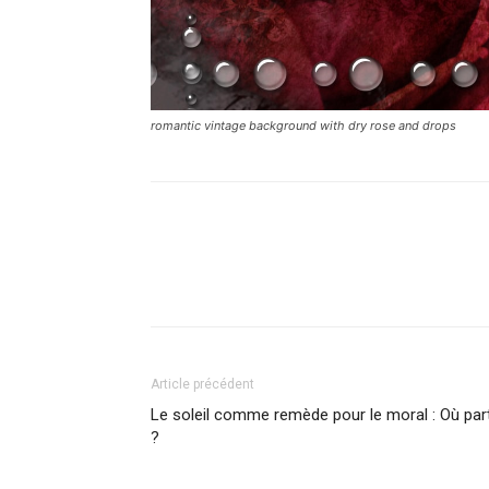
romantic vintage background with dry rose and drops
Facebook
X
Pinterest
What
Article précédent
Le soleil comme remède pour le moral : Où parti
?