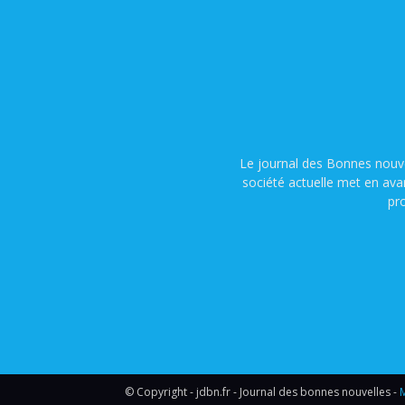
Le journal des Bonnes nouve
société actuelle met en ava
pr
© Copyright - jdbn.fr - Journal des bonnes nouvelles -
M