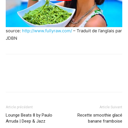
source:
http://www.fullyraw.com/
– Traduit de l’anglais par
JDBN
Facebook
X
Pinterest
WhatsApp
Linkedi
Article précédent
Article Suivant
Lounge Beats 8 by Paulo
Recette smoothie glacé
Arruda | Deep & Jazz
banane framboise