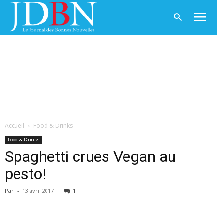
Accueil
Food & Drinks
Food & Drinks
Spaghetti crues Vegan au
pesto!
Par
-
13 avril 2017
1