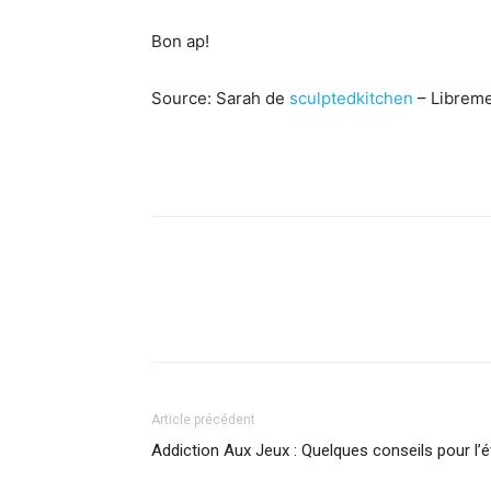
Bon ap!
Source: Sarah de
sculptedkitchen
– Libremen
Facebook
X
Pinterest
What
Article précédent
Addiction Aux Jeux : Quelques conseils pour l’é