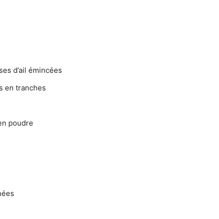
sses d’ail émincées
s en tranches
 en poudre
chées