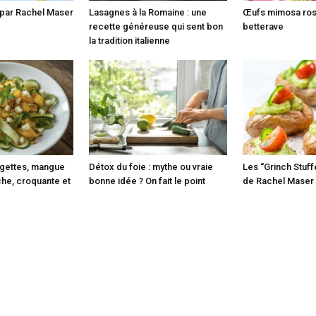
 par Rachel Maser
Lasagnes à la Romaine : une
Œufs mimosa rose
recette généreuse qui sent bon
betterave
la tradition italienne
gettes, mangue
Détox du foie : mythe ou vraie
Les “Grinch Stuf
îche, croquante et
bonne idée ? On fait le point
de Rachel Maser