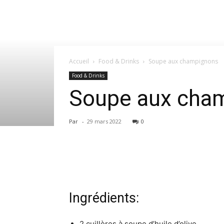
Accueil
Food & Drinks
Soupe aux champignons
Food & Drinks
Soupe aux cha
Par
-
29 mars 2022
0
Ingrédients:
2 cuillères à soupe d’huile d’olive