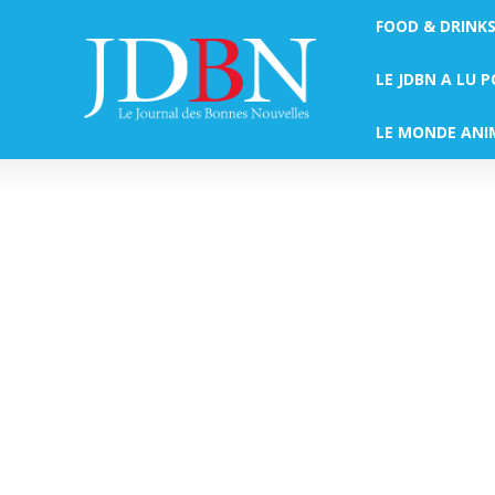
FOOD & DRINK
LE JDBN A LU 
LE MONDE ANI