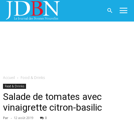
Accueil
Food & Drinks
Food & Drinks
Salade de tomates avec
vinaigrette citron-basilic
Par
-
12 août 2019
0