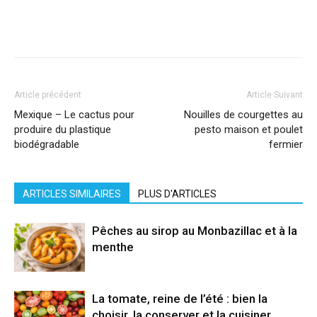
Facebook
X
Pinterest
WhatsApp
Linkedi
Article précédent
Article Suivant
Mexique – Le cactus pour
Nouilles de courgettes au
produire du plastique
pesto maison et poulet
biodégradable
fermier
ARTICLES SIMILAIRES
PLUS D'ARTICLES
Pêches au sirop au Monbazillac et à la
menthe
La tomate, reine de l’été : bien la
choisir, la conserver et la cuisiner