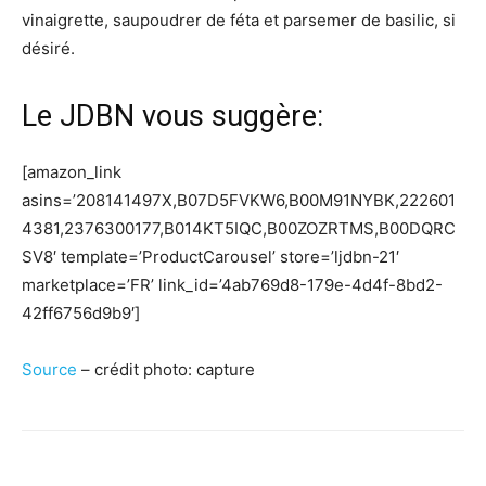
vinaigrette, saupoudrer de féta et parsemer de basilic, si
désiré.
Le JDBN vous suggère:
[amazon_link
asins=’208141497X,B07D5FVKW6,B00M91NYBK,222601
4381,2376300177,B014KT5IQC,B00ZOZRTMS,B00DQRC
SV8′ template=’ProductCarousel’ store=’ljdbn-21′
marketplace=’FR’ link_id=’4ab769d8-179e-4d4f-8bd2-
42ff6756d9b9′]
Source
– crédit photo: capture