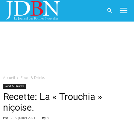
Accueil
Food & Drinks
Food & Drinks
Recette: La « Trouchia »
niçoise.
Par
-
19 juillet 2021
3