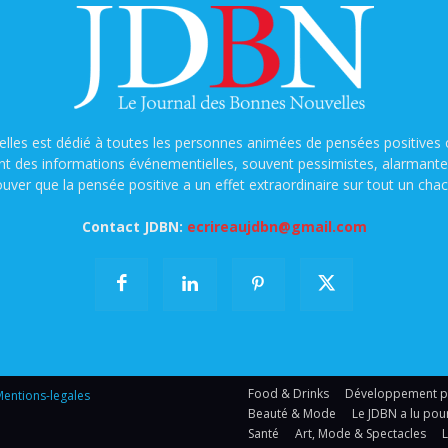
lles est dédié à toutes les personnes animées de pensées positives o
nt des informations événementielles, souvent pessimistes, alarmantes e
ouver que la pensée positive a un effet extraordinaire sur tout un chac
Contact JDBN:
ecrireaujdbn@gmail.com
Food & Drinks
Développement per
entions-legales
Beauté & Mode
Le JDBN a lu pou
Santé
Art, Mode & Spectacles