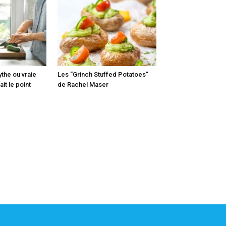
ythe ou vraie
Les “Grinch Stuffed Potatoes”
it le point
de Rachel Maser