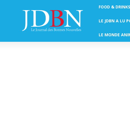
FOOD & DRINK
LE JDBN A LU 
LE MONDE ANI