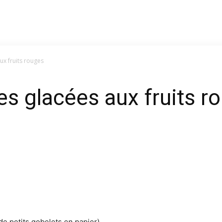
ux fruits rouges
es glacées aux fruits r
de petits gobelets en papier)