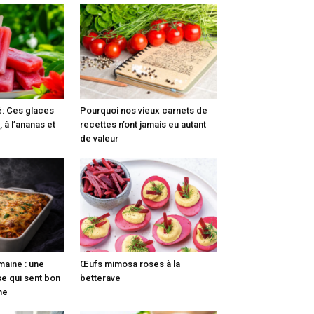
é: Ces glaces
Pourquoi nos vieux carnets de
, à l’ananas et
recettes n’ont jamais eu autant
de valeur
maine : une
Œufs mimosa roses à la
e qui sent bon
betterave
nne