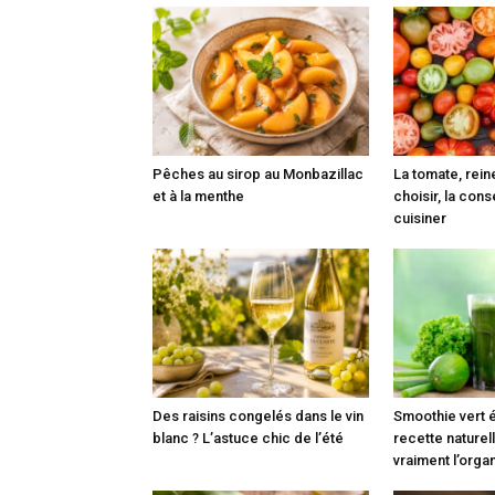
Pêches au sirop au Monbazillac
La tomate, reine
et à la menthe
choisir, la cons
cuisiner
Des raisins congelés dans le vin
Smoothie vert é
blanc ? L’astuce chic de l’été
recette naturell
vraiment l’org