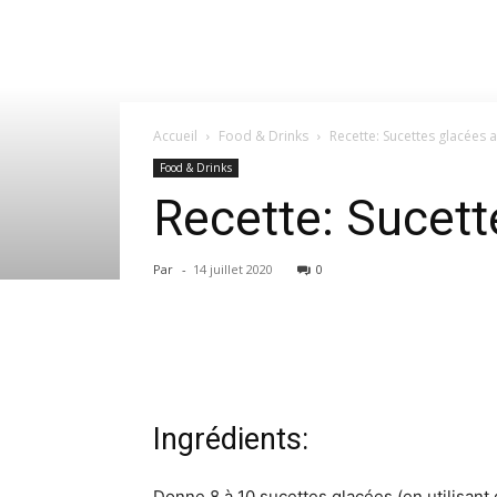
Accueil
Food & Drinks
Recette: Sucettes glacées a
Food & Drinks
Recette: Sucett
Par
-
14 juillet 2020
0
Ingrédients:
Donne 8 à 10 sucettes glacées (en utilisant 