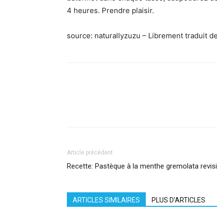
4 heures. Prendre plaisir.
source: naturallyzuzu – Librement traduit de
Facebook
X
Pinterest
What
Article précédent
Recette: Pastèque à la menthe gremolata revis
ARTICLES SIMILAIRES
PLUS D'ARTICLES