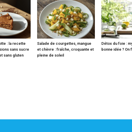
tte : la recette
Salade de courgettes, mangue
Détox du foie : m
rsions sans sucre
et chèvre : fraîche, croquante et
bonne idée ? On fa
 et sans gluten
pleine de soleil