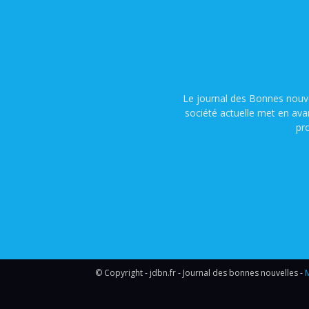
Le journal des Bonnes nouve
société actuelle met en ava
pr
© Copyright - jdbn.fr - Journal des bonnes nouvelles -
M