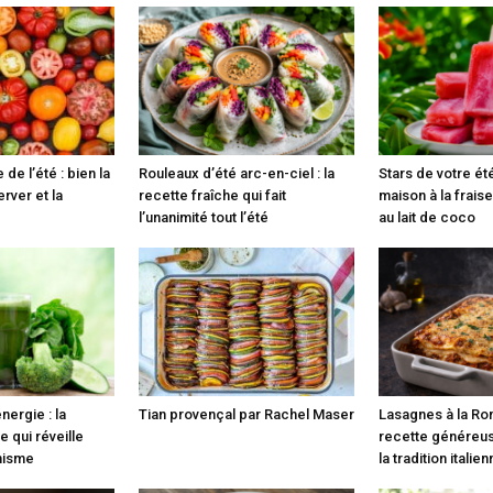
 de l’été : bien la
Rouleaux d’été arc-en-ciel : la
Stars de votre ét
erver et la
recette fraîche qui fait
maison à la fraise
l’unanimité tout l’été
au lait de coco
nergie : la
Tian provençal par Rachel Maser
Lasagnes à la Ro
e qui réveille
recette généreus
anisme
la tradition italie