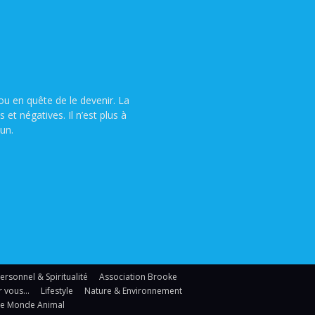
u en quête de le devenir. La
t négatives. Il n’est plus à
un.
sonnel & Spiritualité
Association Brooke
r vous…
Lifestyle
Nature & Environnement
Le Monde Animal