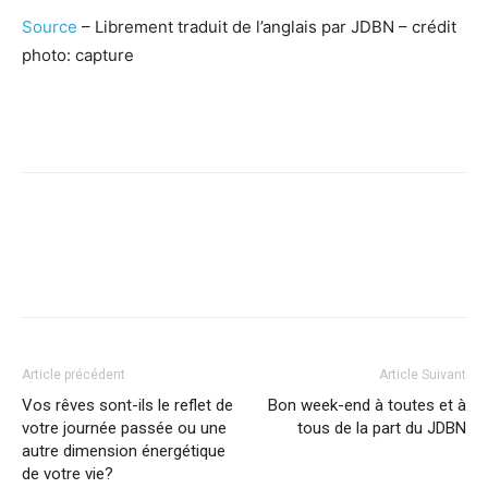
Source
– Librement traduit de l’anglais par JDBN – crédit
photo: capture
Facebook
X
Pinterest
WhatsApp
Linkedi
Article précédent
Article Suivant
Vos rêves sont-ils le reflet de
Bon week-end à toutes et à
votre journée passée ou une
tous de la part du JDBN
autre dimension énergétique
de votre vie?