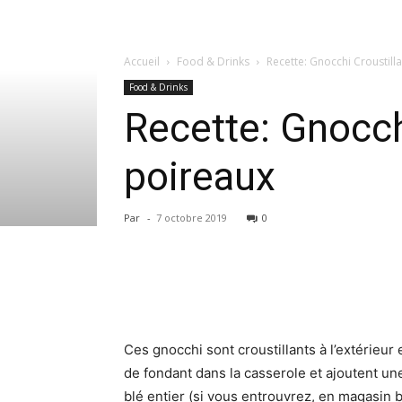
Accueil
Food & Drinks
Recette: Gnocchi Croustill
Food & Drinks
Recette: Gnocch
poireaux
Par
-
7 octobre 2019
0
Ces gnocchi sont croustillants à l’extérieur 
de fondant dans la casserole et ajoutent u
blé entier (si vous entrouvrez, en magasin 