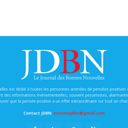
lles est dédié à toutes les personnes animées de pensées positives o
nt des informations événementielles, souvent pessimistes, alarmantes e
ouver que la pensée positive a un effet extraordinaire sur tout un chac
Contact JDBN:
ecrireaujdbn@gmail.com