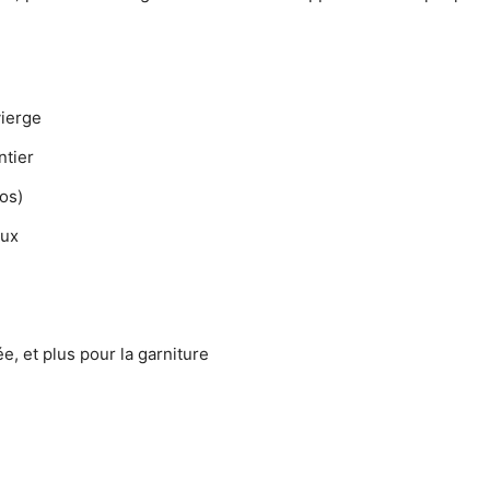
vierge
ntier
os)
eux
e, et plus pour la garniture