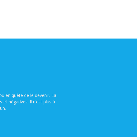
u en quête de le devenir. La
t négatives. Il n’est plus à
un.