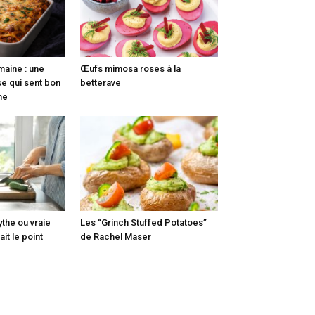
maine : une
Œufs mimosa roses à la
e qui sent bon
betterave
nne
ythe ou vraie
Les “Grinch Stuffed Potatoes”
it le point
de Rachel Maser