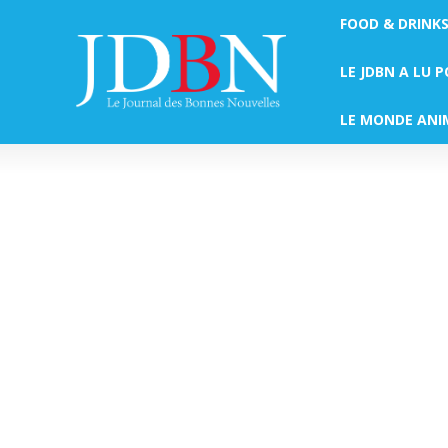
FOOD & DRINK
LE JDBN A LU 
LE MONDE ANI