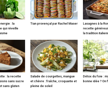
nergie : la
Tian provençal par Rachel Maser
Lasagnes à la Ro
e qui réveille
recette généreus
anisme
la tradition italie
tte : la recette
Salade de courgettes, mangue
Détox du foie : m
rsions sans sucre
et chèvre : fraîche, croquante et
bonne idée ? On fa
 et sans gluten
pleine de soleil