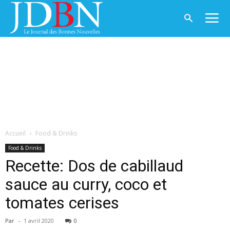
Accueil
Food & Drinks
Food & Drinks
Recette: Dos de cabillaud
sauce au curry, coco et
tomates cerises
Par
-
1 avril 2020
0