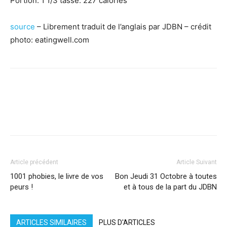
Portion: 1 1/3 tasse: 227 calories
source
– Librement traduit de l’anglais par JDBN – crédit
photo: eatingwell.com
Facebook
X
Pinterest
WhatsApp
Linkedi
Article précédent
Article Suivant
1001 phobies, le livre de vos
Bon Jeudi 31 Octobre à toutes
peurs !
et à tous de la part du JDBN
ARTICLES SIMILAIRES
PLUS D'ARTICLES