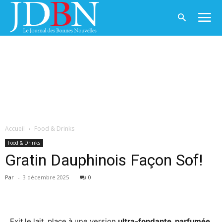
Accueil
Food & Drinks
Food & Drinks
Gratin Dauphinois Façon Sof!
Par
-
3 décembre 2025
0
Exit le lait, place à une version
ultra-fondante, parfumée