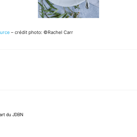
urce
– crédit photo: ©Rachel Carr
sApp
Linkedin
part du JDBN