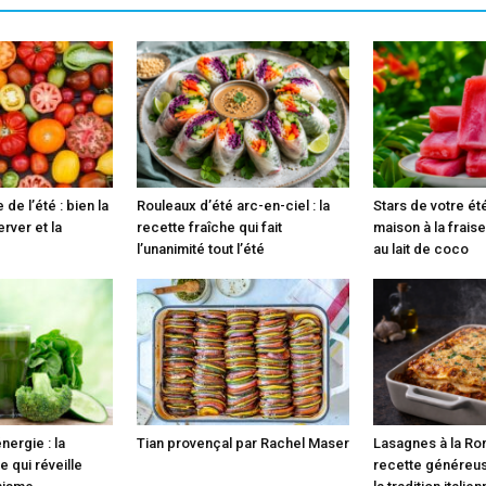
 de l’été : bien la
Rouleaux d’été arc-en-ciel : la
Stars de votre ét
erver et la
recette fraîche qui fait
maison à la fraise
l’unanimité tout l’été
au lait de coco
nergie : la
Tian provençal par Rachel Maser
Lasagnes à la Ro
e qui réveille
recette généreus