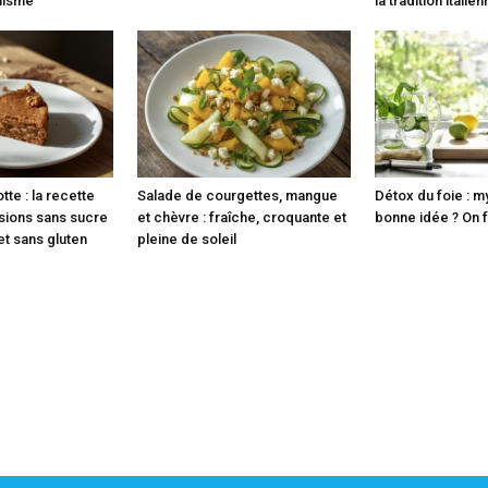
anisme
la tradition italie
tte : la recette
Salade de courgettes, mangue
Détox du foie : m
rsions sans sucre
et chèvre : fraîche, croquante et
bonne idée ? On fa
 et sans gluten
pleine de soleil