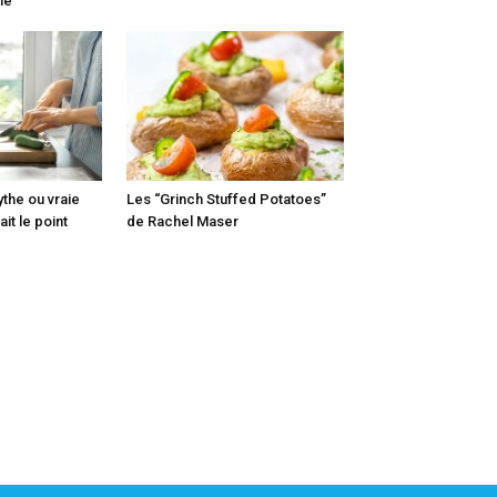
nne
ythe ou vraie
Les “Grinch Stuffed Potatoes”
it le point
de Rachel Maser