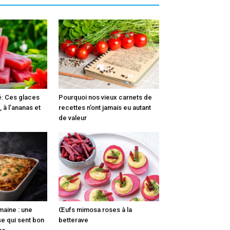
é: Ces glaces
Pourquoi nos vieux carnets de
, à l’ananas et
recettes n’ont jamais eu autant
de valeur
maine : une
Œufs mimosa roses à la
e qui sent bon
betterave