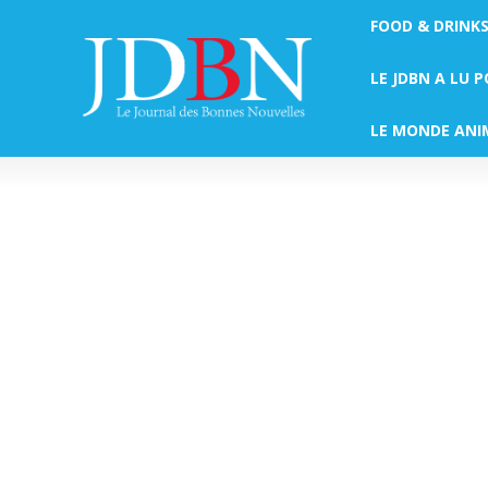
FOOD & DRINK
LE JDBN A LU 
LE MONDE ANI