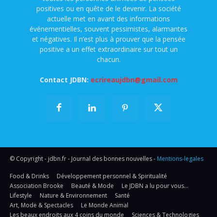
positives ou en quête de le devenir. La société
actuelle met en avant des informations
événementielles, souvent pessimistes, alarmantes
et négatives. Il n’est plus à prouver que la pensée
positive a un effet extraordinaire sur tout un
chacun.
Contact JDBN:
ecrireaujdbn@gmail.com
© Copyright - jdbn.fr - Journal des bonnes nouvelles -
Mentions-legales
Food & Drinks
Développement personnel & Spiritualité
Association Brooke
Beauté & Mode
Le JDBN a lu pour vous…
Lifestyle
Nature & Environnement
Santé
Art, Mode & Spectacles
Le Monde Animal
Les beaux endroits aux 4 coins du monde
Sciences & Technologies