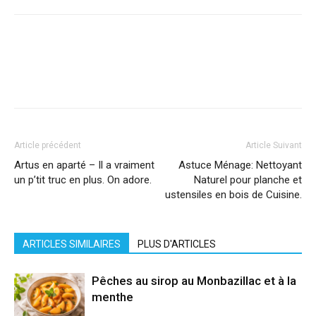
Facebook
X
Pinterest
WhatsApp
Linkedi
Article précédent
Article Suivant
Artus en aparté – Il a vraiment
Astuce Ménage: Nettoyant
un p’tit truc en plus. On adore.
Naturel pour planche et
ustensiles en bois de Cuisine.
ARTICLES SIMILAIRES
PLUS D'ARTICLES
Pêches au sirop au Monbazillac et à la
menthe