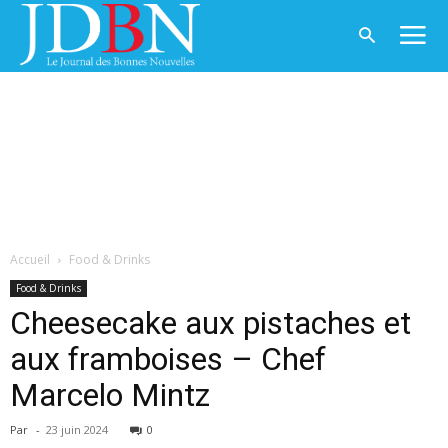
Accueil
Food & Drinks
Food & Drinks
Cheesecake aux pistaches et
aux framboises – Chef
Marcelo Mintz
Par
-
23 juin 2024
0