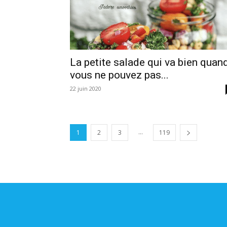
La petite salade qui va bien quan
vous ne pouvez pas...
22 juin 2020
...
1
2
3
119