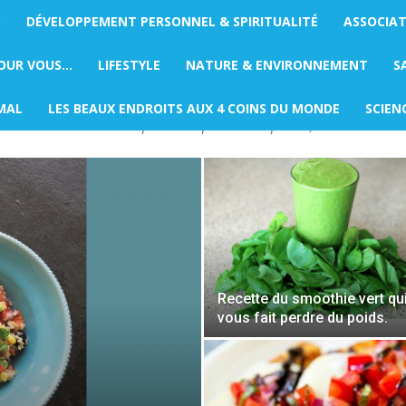
S
DÉVELOPPEMENT PERSONNEL & SPIRITUALITÉ
ASSOCIA
POUR VOUS…
LIFESTYLE
NATURE & ENVIRONNEMENT
S
ée à la cuisine, aux recettes, aux boissons et aux plaisirs gour
MAL
LES BEAUX ENDROITS AUX 4 COINS DU MONDE
SCIEN
duits sains et des inspirations pour allier plaisir, bien-être et a
Recette du smoothie vert qu
vous fait perdre du poids.