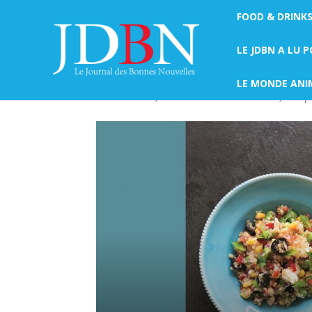
FOOD & DRINK
Accueil
Food & Drinks
FOOD & DRINKS
LE JDBN A LU 
Découvrez notre catégorie Food & Drinks dédi
LE MONDE ANI
savoureuses, des tendances culinaires, des pro