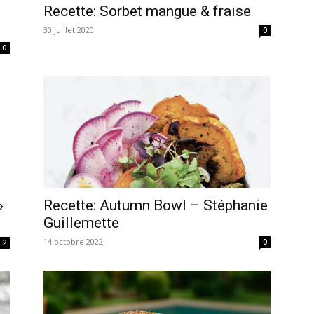
Recette: Sorbet mangue & fraise
30 juillet 2020
0
0
Recette: Autumn Bowl – Stéphanie
»
Guillemette
14 octobre 2022
0
2