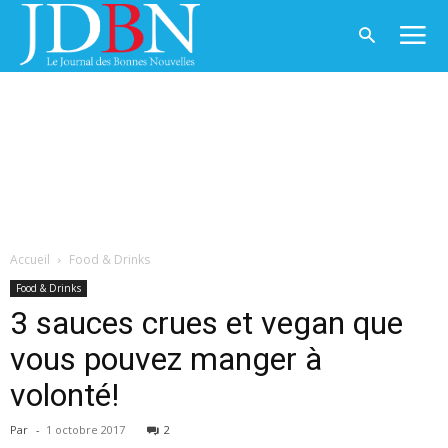
Accueil
Food & Drinks
Food & Drinks
3 sauces crues et vegan que
vous pouvez manger à
volonté!
Par
-
1 octobre 2017
2