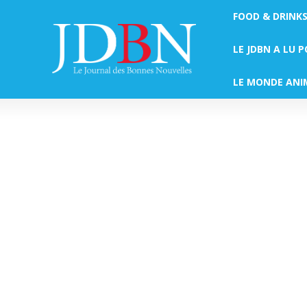
FOOD & DRINK
LE JDBN A LU 
LE MONDE ANI