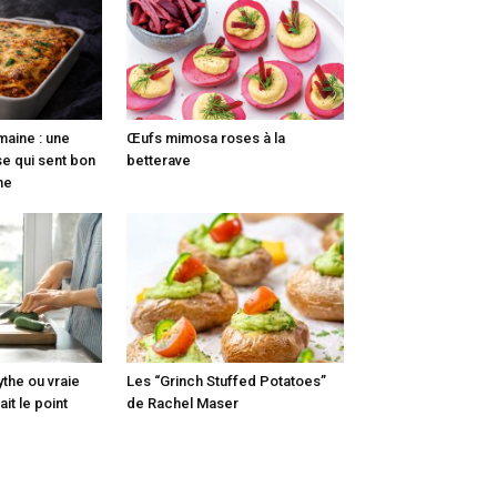
maine : une
Œufs mimosa roses à la
e qui sent bon
betterave
nne
ythe ou vraie
Les “Grinch Stuffed Potatoes”
it le point
de Rachel Maser