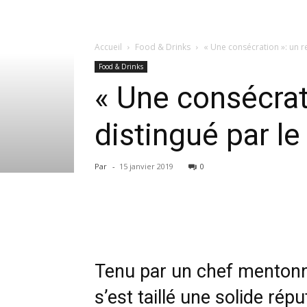
Accueil
Food & Drinks
« Une consécration »: un r
Food & Drinks
« Une consécrat
distingué par le
Par
-
15 janvier 2019
0
Tenu par un chef mentonna
s’est taillé une solide rép