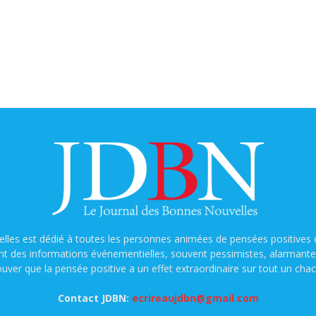
lles est dédié à toutes les personnes animées de pensées positives o
nt des informations événementielles, souvent pessimistes, alarmantes e
ouver que la pensée positive a un effet extraordinaire sur tout un chac
Contact JDBN:
ecrireaujdbn@gmail.com