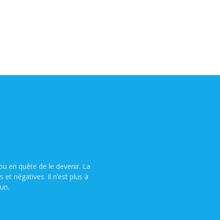
u en quête de le devenir. La
t négatives. Il n’est plus à
un.