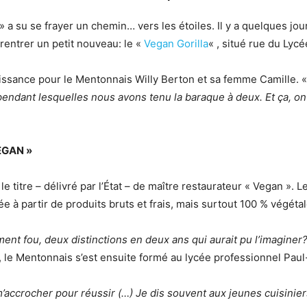
e » a su se frayer un chemin… vers les étoiles. Il y a quelques jo
 rentrer un petit nouveau: le «
Vegan Gorilla
« , situé rue du Lycé
sance pour le Mentonnais Willy Berton et sa femme Camille. 
endant lesquelles nous avons tenu la baraque à deux. Et ça, on
EGAN »
 le titre – délivré par l’État – de maître restaurateur « Vegan ».
sée à partir de produits bruts et frais, mais surtout 100 % végéta
ment fou, deux distinctions en deux ans qui aurait pu l’imaginer
, le Mentonnais s’est ensuite formé au lycée professionnel Paul
 m’accrocher pour réussir (…) Je dis souvent aux jeunes cuisinier