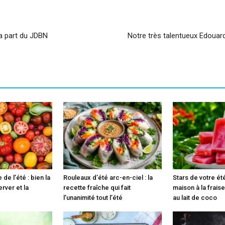
la part du JDBN
Notre très talentueux Edouard 
 de l’été : bien la
Rouleaux d’été arc-en-ciel : la
Stars de votre ét
erver et la
recette fraîche qui fait
maison à la fraise
l’unanimité tout l’été
au lait de coco