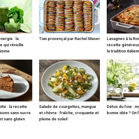
nergie : la
Tian provençal par Rachel Maser
Lasagnes à la Ro
e qui réveille
recette généreus
anisme
la tradition italie
tte : la recette
Salade de courgettes, mangue
Détox du foie : m
rsions sans sucre
et chèvre : fraîche, croquante et
bonne idée ? On fa
 et sans gluten
pleine de soleil