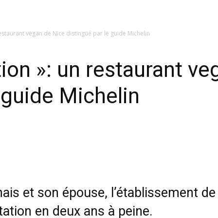
estaurant vegan de Nice distingué par le guide Michelin
ion »: un restaurant ve
 guide Michelin
is et son épouse, l’établissement de 
utation en deux ans à peine.