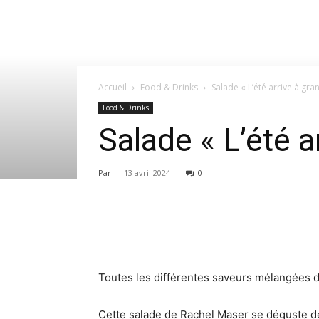
Accueil
Food & Drinks
Salade « L’été arrive à gra
Food & Drinks
Salade « L’été a
Par
-
13 avril 2024
0
Toutes les différentes saveurs mélangées
Cette salade de Rachel Maser se déguste d