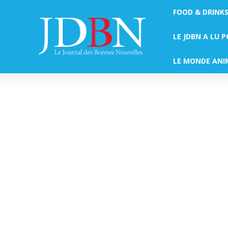
FOOD & DRINK
LE JDBN A LU 
LE MONDE ANI