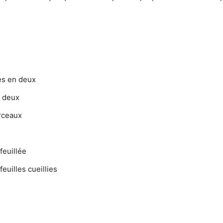
es en deux
n deux
rceaux
feuillée
euilles cueillies