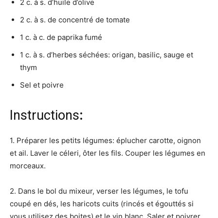
2 c. à s. d’huile d’olive
2 c. à s. de concentré de tomate
1 c. à c. de paprika fumé
1 c. à s. d’herbes séchées: origan, basilic, sauge et
thym
Sel et poivre
Instructions
:
1. Préparer les petits légumes: éplucher carotte, oignon
et ail. Laver le céleri, ôter les fils. Couper les légumes en
morceaux.
2. Dans le bol du mixeur, verser les légumes, le tofu
coupé en dés, les haricots cuits (rincés et égouttés si
vous utilisez des boites) et le vin blanc. Saler et poivrer.