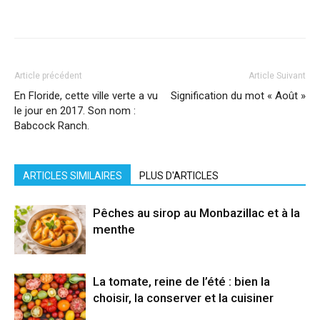
Facebook
X
Pinterest
WhatsApp
Linkedi
Article précédent
Article Suivant
En Floride, cette ville verte a vu
Signification du mot « Août »
le jour en 2017. Son nom :
Babcock Ranch.
ARTICLES SIMILAIRES
PLUS D'ARTICLES
Pêches au sirop au Monbazillac et à la
menthe
La tomate, reine de l’été : bien la
choisir, la conserver et la cuisiner