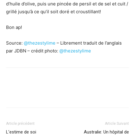
d’huile d’olive, puis une pincée de persil et de sel et cuit /
grillé jusqu’à ce qu’il soit doré et croustillant!
Bon ap!
Source:
@thezestylime
– Librement traduit de l’anglais
par JDBN – crédit photo:
@thezestylime
Facebook
X
Pinterest
WhatsApp
Linkedi
Article précédent
Article Suivant
L’estime de soi
Australie: Un hôpital de