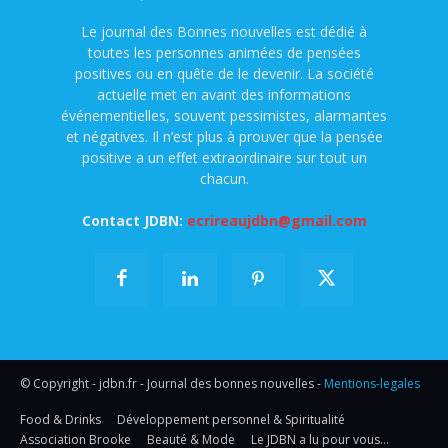
Le journal des Bonnes nouvelles est dédié à
toutes les personnes animées de pensées
positives ou en quête de le devenir. La société
actuelle met en avant des informations
événementielles, souvent pessimistes, alarmantes
et négatives. Il n’est plus à prouver que la pensée
positive a un effet extraordinaire sur tout un
chacun.
Contact JDBN:
ecrireaujdbn@gmail.com
© Copyright - jdbn.fr - Journal des bonnes nouvelles -
Mentions-legales
Food & Drinks
Développement personnel & Spiritualité
Association Brooke
Beauté & Mode
Le JDBN a lu pour vous…