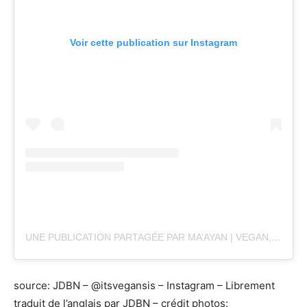
Voir cette publication sur Instagram
UNE PUBLICATION PARTAGÉE PAR MA’AYAN | VEGAN, HEALTHY & GLUTEN FREE RECIPES (@ITSVEGANSIS)
source: JDBN – @itsvegansis – Instagram – Librement
traduit de l’anglais par JDBN – crédit photos: