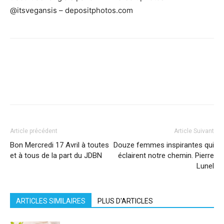
@itsvegansis – depositphotos.com
Facebook
X
Pinterest
WhatsApp
Linkedi
Article précédent
Article Suivant
Bon Mercredi 17 Avril à toutes
Douze femmes inspirantes qui
et à tous de la part du JDBN
éclairent notre chemin. Pierre
Lunel
ARTICLES SIMILAIRES
PLUS D'ARTICLES