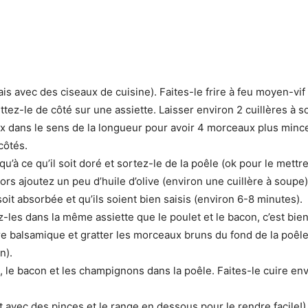
is avec des ciseaux de cuisine). Faites-le frire à feu moyen-vif
mettez-le de côté sur une assiette. Laisser environ 2 cuillères à
x dans le sens de la longueur pour avoir 4 morceaux plus mince
côtés.
qu’à ce qu’il soit doré et sortez-le de la poêle (ok pour le mett
rs ajoutez un peu d’huile d’olive (environ une cuillère à soupe)
oit absorbée et qu’ils soient bien saisis (environ 6-8 minutes).
-les dans la même assiette que le poulet et le bacon, c’est bien
re balsamique et gratter les morceaux bruns du fond de la poêle. 
n).
, le bacon et les champignons dans la poêle. Faites-le cuire en
t avec des pinces et le range en dessous pour le rendre facile!