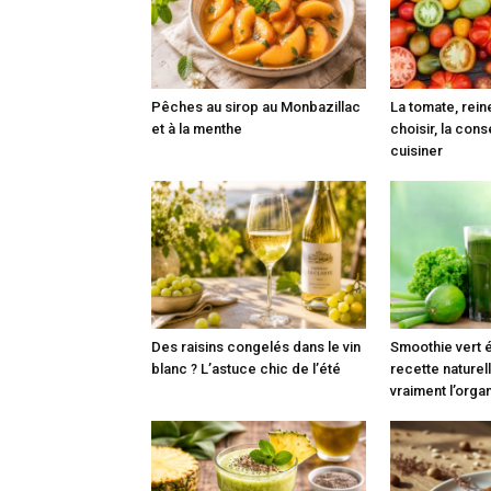
Pêches au sirop au Monbazillac
La tomate, reine
et à la menthe
choisir, la cons
cuisiner
Des raisins congelés dans le vin
Smoothie vert é
blanc ? L’astuce chic de l’été
recette naturell
vraiment l’org