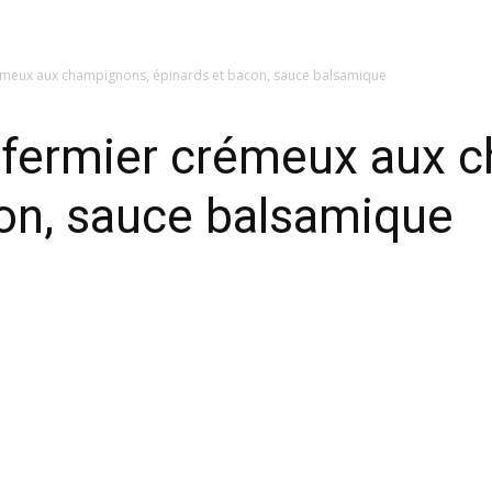
rémeux aux champignons, épinards et bacon, sauce balsamique
t fermier crémeux aux 
on, sauce balsamique