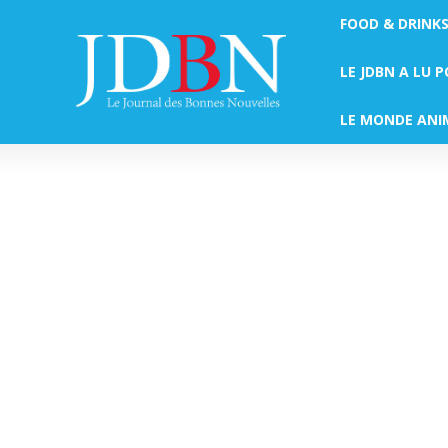
FOOD & DRINK
LE JDBN A LU 
LE MONDE ANI