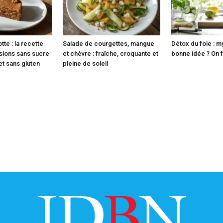
tte : la recette
Salade de courgettes, mangue
Détox du foie : m
rsions sans sucre
et chèvre : fraîche, croquante et
bonne idée ? On fa
 et sans gluten
pleine de soleil