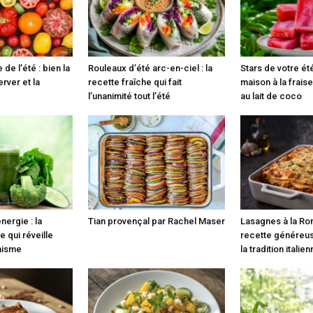
 de l’été : bien la
Rouleaux d’été arc-en-ciel : la
Stars de votre ét
erver et la
recette fraîche qui fait
maison à la fraise
l’unanimité tout l’été
au lait de coco
nergie : la
Tian provençal par Rachel Maser
Lasagnes à la Ro
e qui réveille
recette généreus
anisme
la tradition italie