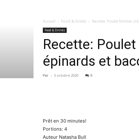
Accueil
Food & Drinks
Recette: Poulet fermier c
Food & Drinks
Recette: Poule
épinards et bac
Par
-
5 octobre 2020
0
Prêt en 30 minutes!
Portions: 4
Auteur Natasha Bull