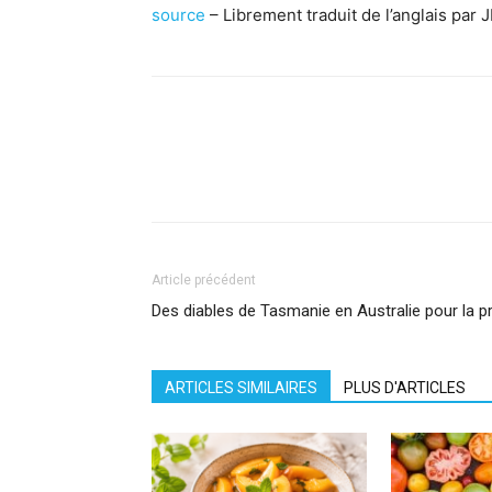
source
– Librement traduit de l’anglais par
Facebook
X
Pinterest
What
Article précédent
Des diables de Tasmanie en Australie pour la p
ARTICLES SIMILAIRES
PLUS D'ARTICLES