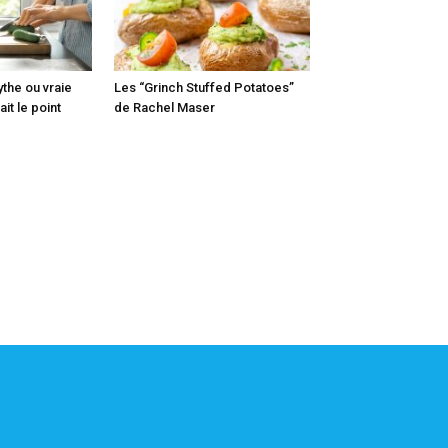
ythe ou vraie
Les “Grinch Stuffed Potatoes”
it le point
de Rachel Maser