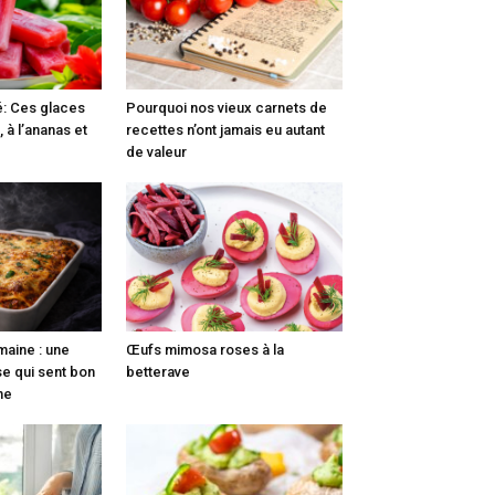
é: Ces glaces
Pourquoi nos vieux carnets de
, à l’ananas et
recettes n’ont jamais eu autant
de valeur
maine : une
Œufs mimosa roses à la
e qui sent bon
betterave
nne