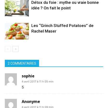
Détox du foie : mythe ou vraie bonne
idée ? On fait le point
Les “Grinch Stuffed Potatoes” de
Rachel Maser
2 COMMENTAIRES
sophie
4 avril 2017 à 11 h 05 min
5
Anonyme
4 avril 2017 à 11 h 09 min