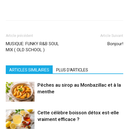
Facebook
X
Pinterest
WhatsApp
Linkedi
Article précédent
Article Suivant
MUSIQUE: FUNKY R&B SOUL
Bonjour!
MIX ( OLD SCHOOL )
ARTICLES SIMILAIRES
PLUS D'ARTICLES
Pêches au sirop au Monbazillac et à la
menthe
Cette célèbre boisson détox est-elle
vraiment efficace ?