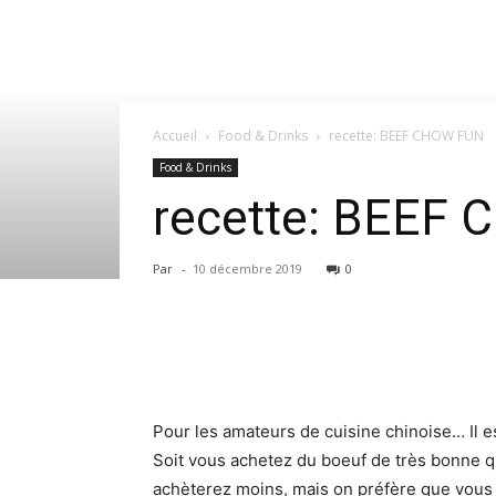
Accueil
Food & Drinks
recette: BEEF CHOW FUN
Food & Drinks
recette: BEEF
Par
-
10 décembre 2019
0
Pour les amateurs de cuisine chinoise… Il e
Soit vous achetez du boeuf de très bonne 
achèterez moins, mais on préfère que vous 