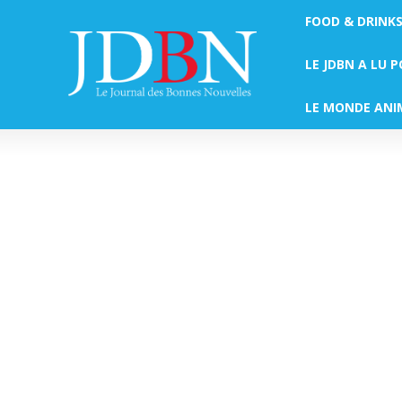
FOOD & DRINK
LE JDBN A LU 
LE MONDE ANI