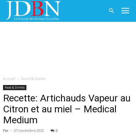
Accueil
Food & Drinks
Food & Drinks
Recette: Artichauds Vapeur au
Citron et au miel – Medical
Medium
Par
-
27 novembre 2022
0