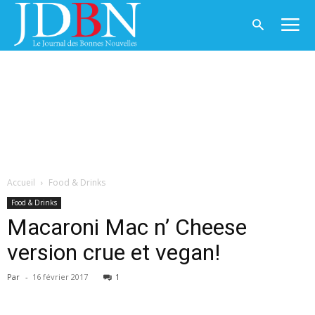
Accueil
Food & Drinks
Food & Drinks
Macaroni Mac n’ Cheese
version crue et vegan!
Par
-
16 février 2017
1