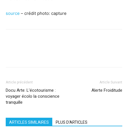
source
– crédit photo: capture
Facebook
X
Pinterest
WhatsApp
Linkedi
Article précédent
Article Suivant
Docu Arte: L’écotourisme :
Alerte Froiditude
voyager écolo la conscience
tranquille
ARTICLES SIMILAIRES
PLUS D'ARTICLES