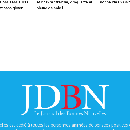
rsions sans sucre
et chèvre : fraîche, croquante et
bonne idée ? On fa
 et sans gluten
pleine de soleil
lles est dédié à toutes les personnes animées de pensées positives o