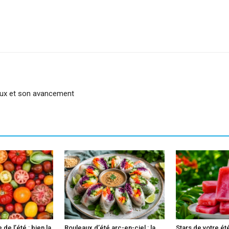
sApp
Linkedin
eux et son avancement
 de l’été : bien la
Rouleaux d’été arc-en-ciel : la
Stars de votre ét