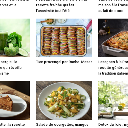
erver et la
recette fraîche qui fait
maison à la fraise
l’unanimité tout l’été
au lait de coco
nergie : la
Tian provençal par Rachel Maser
Lasagnes à la Ro
e qui réveille
recette généreus
anisme
la tradition italie
tte : la recette
Salade de courgettes, mangue
Détox du foie : m