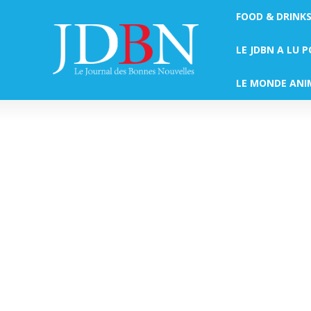
FOOD & DRINK
LE JDBN A LU 
LE MONDE ANI