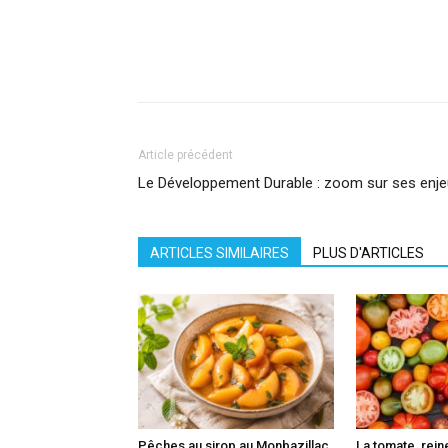
Facebook
X
Pinterest
What
Article précédent
Le Développement Durable : zoom sur ses enj
ARTICLES SIMILAIRES
PLUS D'ARTICLES
Pêches au sirop au Monbazillac
La tomate, reine