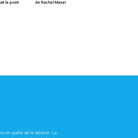
it le point
de Rachel Maser
u en quête de le devenir. La