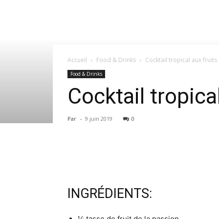
Accueil
Food & Drinks
Cocktail tropical aux fruits
Food & Drinks
Cocktail tropica
Par
-
9 juin 2019
0
INGRÉDIENTS:
¼ tasse de fruit de la passion