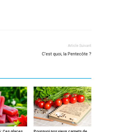
Article Suivant
C’est quoi, la Pentecôte ?
é: Ces glaces
Pourquoi nos vieux carnets de