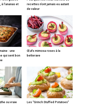
, à l’ananas et
recettes n’ont jamais eu autant
de valeur
maine : une
Œufs mimosa roses à la
e qui sent bon
betterave
nne
ythe ou vraie
Les “Grinch Stuffed Potatoes”