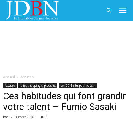
Accueil
Astuces
Astuces
Idées shopping & produits
Le JDBN a lu pour vous...
Ces habitudes qui font grandir
votre talent – Fumio Sasaki
Par
-
31 mars 2020
0