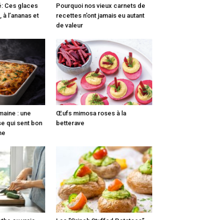
é: Ces glaces
Pourquoi nos vieux carnets de
, à l’ananas et
recettes n’ont jamais eu autant
de valeur
maine : une
Œufs mimosa roses à la
e qui sent bon
betterave
nne