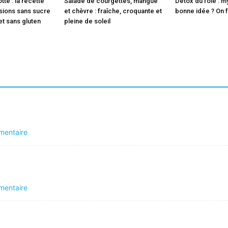
tte : la recette
Salade de courgettes, mangue
Détox du foie : m
rsions sans sucre
et chèvre : fraîche, croquante et
bonne idée ? On fa
 et sans gluten
pleine de soleil
mentaire
mentaire