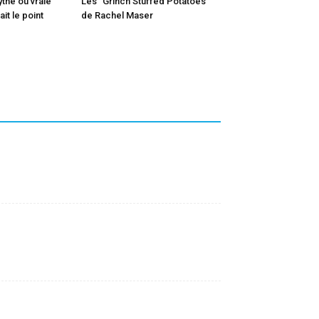
ythe ou vraie
Les “Grinch Stuffed Potatoes”
it le point
de Rachel Maser