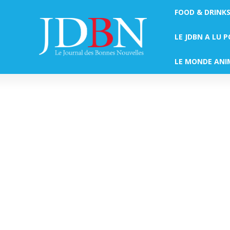
FOOD & DRINK
LE JDBN A LU 
LE MONDE ANI