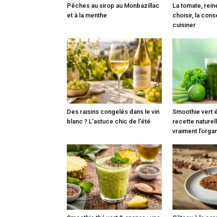
Pêches au sirop au Monbazillac
La tomate, reine
et à la menthe
choisir, la cons
cuisiner
Des raisins congelés dans le vin
Smoothie vert é
blanc ? L’astuce chic de l’été
recette naturell
vraiment l’org