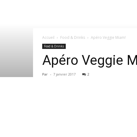
Accueil
Food & Drinks
Apéro Veggie Miam!
Food & Drinks
Apéro Veggie 
Par
-
7 janvier 2017
2