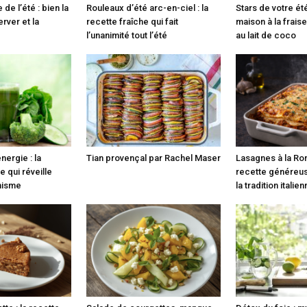
 de l’été : bien la
Rouleaux d’été arc-en-ciel : la
Stars de votre ét
erver et la
recette fraîche qui fait
maison à la fraise
l’unanimité tout l’été
au lait de coco
nergie : la
Tian provençal par Rachel Maser
Lasagnes à la Ro
e qui réveille
recette généreus
anisme
la tradition italie