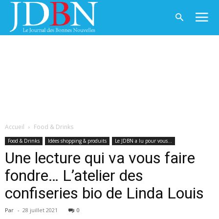
Accueil
Food & Drinks
Food & Drinks
Idées shopping & produits
Le JDBN a lu pour vous...
Une lecture qui va vous faire
fondre… L’atelier des
confiseries bio de Linda Louis
Par
-
28 juillet 2021
0