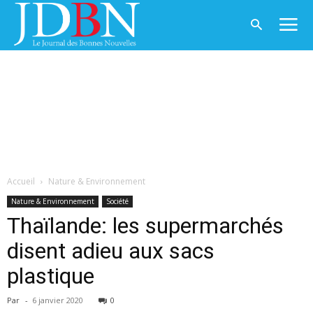
Accueil
Nature & Environnement
Nature & Environnement
Société
Thaïlande: les supermarchés
disent adieu aux sacs
plastique
Par
-
6 janvier 2020
0