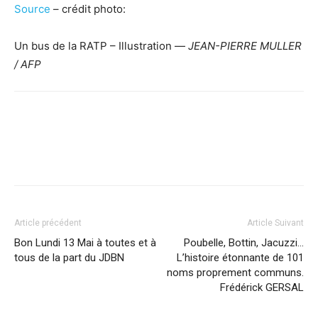
Source
– crédit photo:
Un bus de la RATP – Illustration —
JEAN-PIERRE MULLER
/ AFP
Facebook
X
Pinterest
WhatsApp
Linkedi
Article précédent
Article Suivant
Bon Lundi 13 Mai à toutes et à
Poubelle, Bottin, Jacuzzi…
tous de la part du JDBN
L’histoire étonnante de 101
noms proprement communs.
Frédérick GERSAL