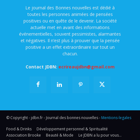
Le journal des Bonnes nouvelles est dédié à
toutes les personnes animées de pensées
positives ou en quête de le devenir. La société
actuelle met en avant des informations
événementielles, souvent pessimistes, alarmantes
et négatives. Il n’est plus à prouver que la pensée
positive a un effet extraordinaire sur tout un
chacun.
Contact JDBN:
ecrireaujdbn@gmail.com
© Copyright - jdbn.fr - Journal des bonnes nouvelles -
Mentions-legales
Food & Drinks
Développement personnel & Spiritualité
Association Brooke
Beauté & Mode
Le JDBN a lu pour vous…