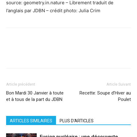
source: geometry.in.nature – Librement traduit de
l’anglais par JDBN – crédit photo: Julia Crim
Facebook
X
Pinterest
WhatsApp
Linkedi
Article précédent
Article Suivant
Bon Mardi 30 Janvier à toute
Recette: Soupe d’Hiver au
et à tous de la part du JDBN
Poulet
ARTICLES SIMILAIRES
PLUS D'ARTICLES
Fusion nucléaire : une découverte