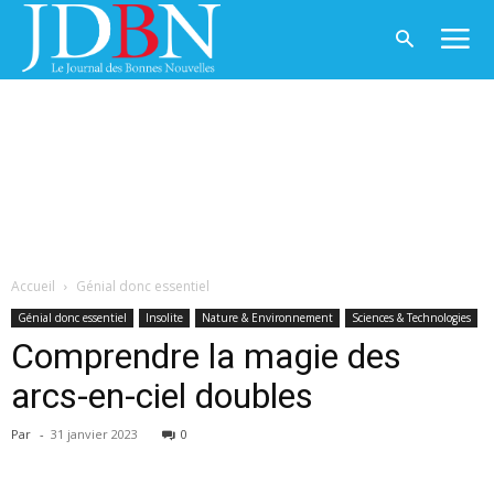
Accueil
Génial donc essentiel
Génial donc essentiel
Insolite
Nature & Environnement
Sciences & Technologies
Comprendre la magie des
arcs-en-ciel doubles
Par
-
31 janvier 2023
0