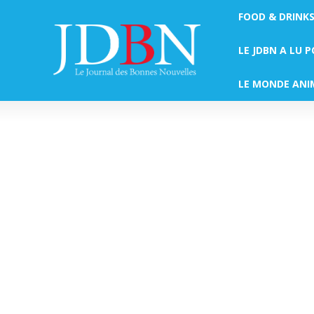
FOOD & DRINK
LE JDBN A LU 
LE MONDE ANI