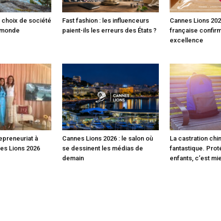
 choix de société
Fast fashion : les influenceurs
Cannes Lions 2026 
e monde
paient-ils les erreurs des États ?
française confir
excellence
epreneuriat à
Cannes Lions 2026 : le salon où
La castration chi
nes Lions 2026
se dessinent les médias de
fantastique. Prot
demain
enfants, c’est mi