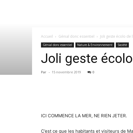
Accueil
Génial donc essentiel
Joli geste écolo de 
Génial donc essentiel
Nature & Environnement
Société
Joli geste écolo
Par
-
15 novembre 2019
0
ICI COMMENCE LA MER, NE RIEN JETER.
C’est ce que les habitants et visiteurs de