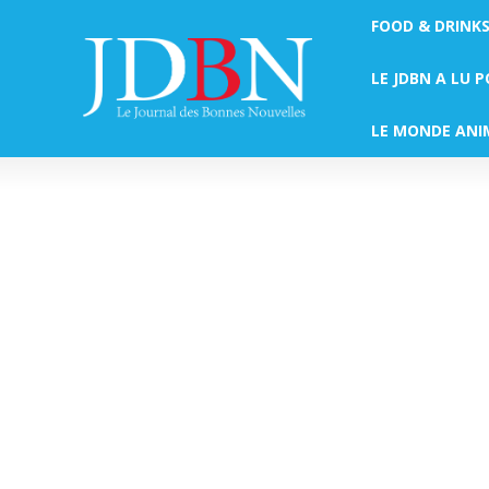
FOOD & DRINK
LE JDBN A LU 
LE MONDE ANI