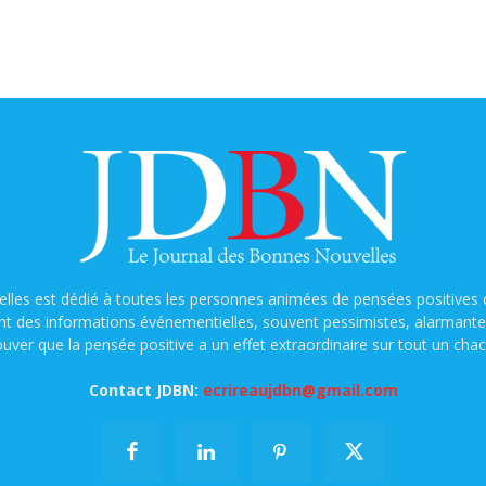
lles est dédié à toutes les personnes animées de pensées positives o
nt des informations événementielles, souvent pessimistes, alarmantes e
ouver que la pensée positive a un effet extraordinaire sur tout un chac
Contact JDBN:
ecrireaujdbn@gmail.com