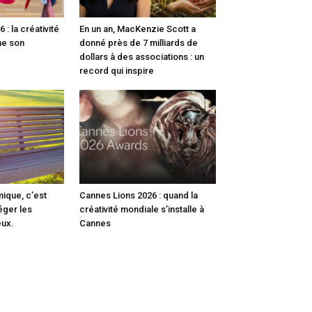
: la créativité
En un an, MacKenzie Scott a
me son
donné près de 7 milliards de
dollars à des associations : un
record qui inspire
mique, c’est
Cannes Lions 2026 : quand la
éger les
créativité mondiale s’installe à
eux.
Cannes