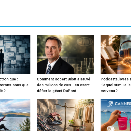
ctronique :
Comment Robert Bilott a sauvé
Podcasts, livres 
terons-nous que
des millions de vies… en osant
: lequel stimule l
lé ?
défier le géant DuPont
cerveau ?