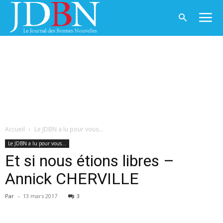
Accueil
Le JDBN a lu pour vous...
Le JDBN a lu pour vous...
Et si nous étions libres –
Annick CHERVILLE
Par
-
13 mars 2017
3