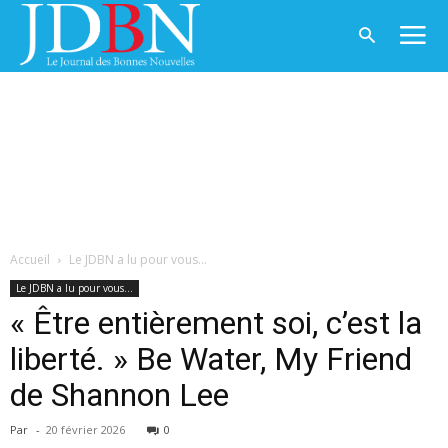
Accueil
Le JDBN a lu pour vous...
Le JDBN a lu pour vous...
« Être entièrement soi, c’est la
liberté. » Be Water, My Friend
de Shannon Lee
Par
-
20 février 2026
0