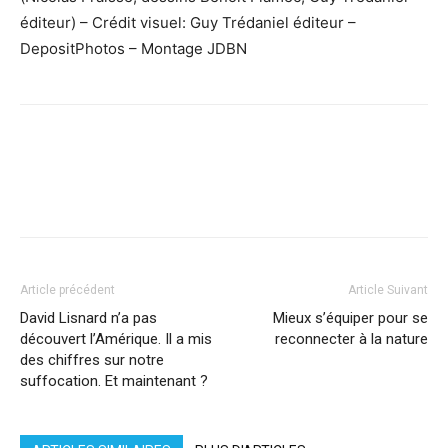
éditeur) – Crédit visuel: Guy Trédaniel éditeur –
DepositPhotos – Montage JDBN
Facebook
X
Pinterest
WhatsApp
Linkedi
Article précédent
Article Suivant
David Lisnard n’a pas
Mieux s’équiper pour se
découvert l’Amérique. Il a mis
reconnecter à la nature
des chiffres sur notre
suffocation. Et maintenant ?