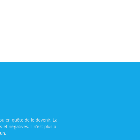
u en quête de le devenir. La
t négatives. Il n’est plus à
un.