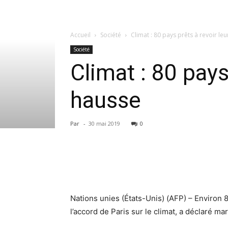
Accueil
Société
Climat : 80 pays prêts à revoir l
Société
Climat : 80 pays
hausse
Par
-
30 mai 2019
0
Nations unies (États-Unis) (AFP) – Environ
l’accord de Paris sur le climat, a déclaré ma