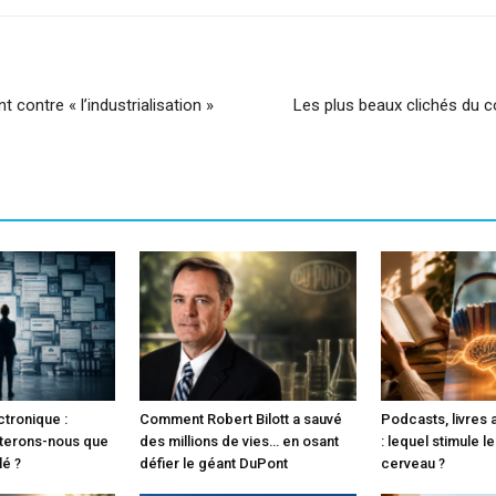
t contre « l’industrialisation »
Les plus beaux clichés du 
ctronique :
Comment Robert Bilott a sauvé
Podcasts, livres 
terons-nous que
des millions de vies… en osant
: lequel stimule l
lé ?
défier le géant DuPont
cerveau ?