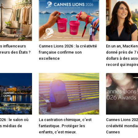
es influenceurs
Cannes Lions 2026 : la créativité
En un an, MacKen
rreurs des États ?
française confirme son
donné près de 7 m
excellence
dollars à des asso
record qui inspir
26 : le salon où
La castration chimique, c’est
Cannes Lions 2026
es médias de
fantastique. Protéger les
créativité mondial
enfants, c’est mieux.
Cannes