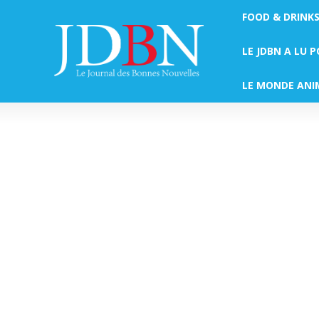
FOOD & DRINK
LE JDBN A LU 
LE MONDE ANI