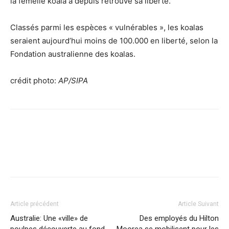
la femelle koala a depuis retrouvé sa liberté.
Classés parmi les espèces « vulnérables », les koalas
seraient aujourd’hui moins de 100.000 en liberté, selon la
Fondation australienne des koalas.
crédit photo:
AP/SIPA
Facebook
X
Pinterest
WhatsApp
Linkedi
Article précédent
Article Suivant
Australie: Une «ville» de
Des employés du Hilton