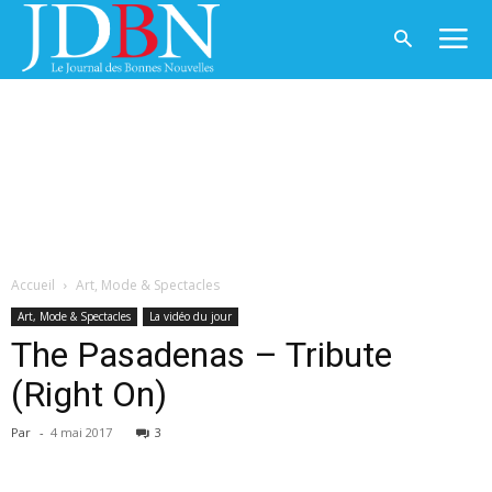
Accueil
Art, Mode & Spectacles
Art, Mode & Spectacles
La vidéo du jour
The Pasadenas – Tribute
(Right On)
Par
-
4 mai 2017
3