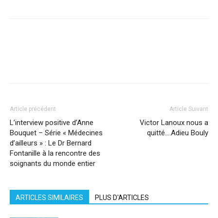
Facebook
X
Pinterest
WhatsApp
Linkedi
Article précédent
Article Suivant
L’interview positive d’Anne
Victor Lanoux nous a
Bouquet – Série « Médecines
quitté….Adieu Bouly
d’ailleurs » : Le Dr Bernard
Fontanille à la rencontre des
soignants du monde entier
ARTICLES SIMILAIRES
PLUS D'ARTICLES