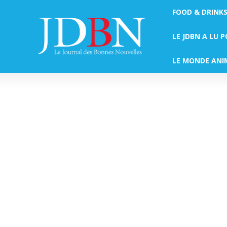
FOOD & DRINK
LE JDBN A LU 
LE MONDE ANI