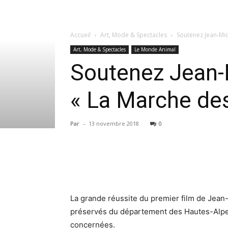
Accueil
Art, Mode & Spectacles
Soutenez Jean-Mic
Art, Mode & Spectacles
Le Monde Animal
Soutenez Jean-
« La Marche des
Par
-
13 novembre 2018
0
La grande réussite du premier film de Jean-
préservés du département des Hautes-Alpes, 
concernées.