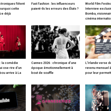
ctroniques fêtent
Fast fashion : les influenceurs
World Film Festiva
pourquoi cette
paient-ils les erreurs des États ?
Interview exclusi
nce déjà
Bomba, visionnair
cinéma internatio
: la comédie
Cannes 2026 : chronique d’une
L’Irlande verse 
i ose rire d’un
époque émotionnellement à
revenu mensuel à
bou arrive à La
bout de souffle
pour leur permet