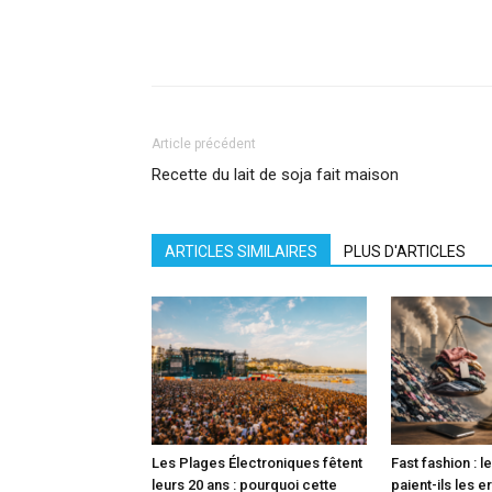
Facebook
X
Pinterest
What
Article précédent
Recette du lait de soja fait maison
ARTICLES SIMILAIRES
PLUS D'ARTICLES
Les Plages Électroniques fêtent
Fast fashion : l
leurs 20 ans : pourquoi cette
paient-ils les e