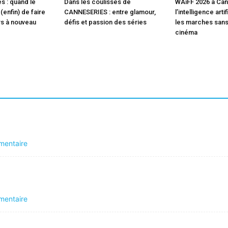
s : quand le
Dans les coulisses de
WAiFF 2026 à Can
enfin) de faire
CANNESERIES : entre glamour,
l’intelligence arti
rs à nouveau
défis et passion des séries
les marches sans
cinéma
mentaire
mentaire