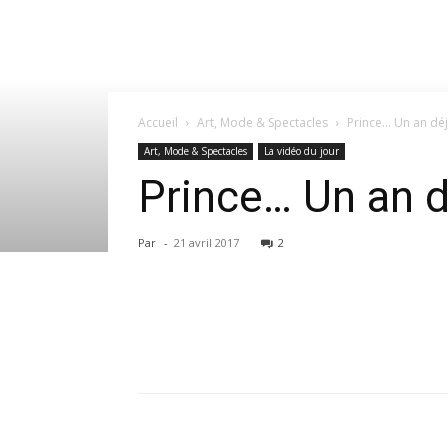
Accueil
Art, Mode & Spectacles
Prince… Un an d
Art, Mode & Spectacles
La vidéo du jour
Prince… Un an
Par
-
21 avril 2017
2