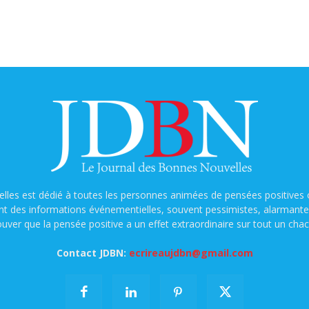
lles est dédié à toutes les personnes animées de pensées positives o
nt des informations événementielles, souvent pessimistes, alarmantes e
ouver que la pensée positive a un effet extraordinaire sur tout un chac
Contact JDBN:
ecrireaujdbn@gmail.com