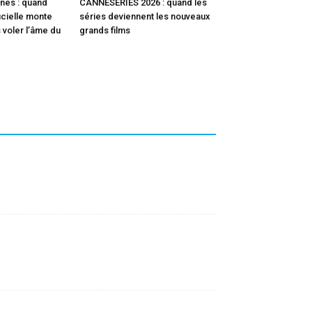
nes : quand
CANNESERIES 2026 : quand les
ficielle monte
séries deviennent les nouveaux
 voler l’âme du
grands films