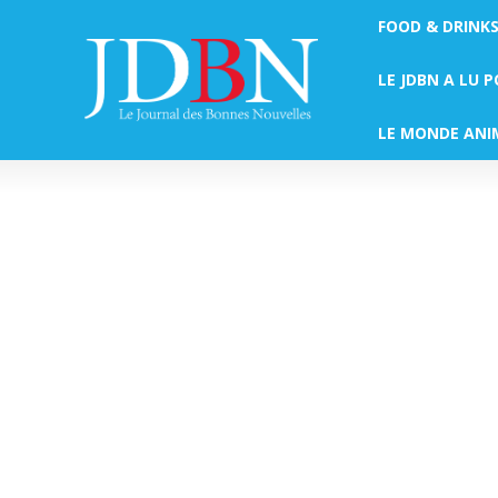
FOOD & DRINK
LE JDBN A LU 
LE MONDE ANI