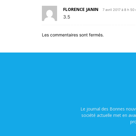
FLORENCE JANIN
7 avril 2017 à 8 h 50
3.5
Les commentaires sont fermés.
Le journal des Bonnes nouve
société actuelle met en ava
pr