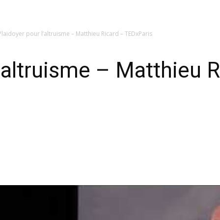
Plaidoyer pour l’altruisme – Matthieu Ricard – TEDxParis
l’altruisme – Matthieu 