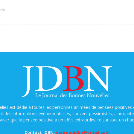
 min
lles est dédié à toutes les personnes animées de pensées positives o
nt des informations événementielles, souvent pessimistes, alarmantes e
ouver que la pensée positive a un effet extraordinaire sur tout un chac
Contact JDBN:
ecrireaujdbn@gmail.com