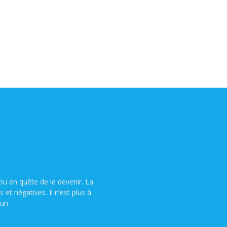
u en quête de le devenir. La
t négatives. Il n’est plus à
un.