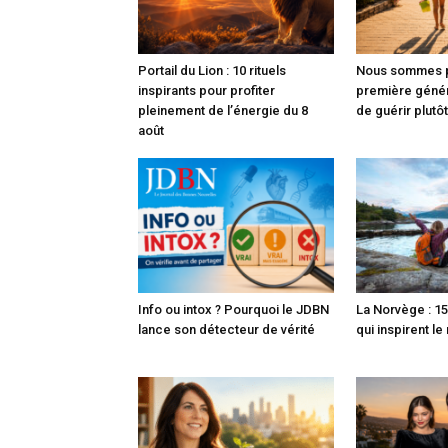
Portail du Lion : 10 rituels
Nous sommes p
inspirants pour profiter
première généra
pleinement de l’énergie du 8
de guérir plutô
août
Info ou intox ? Pourquoi le JDBN
La Norvège : 15
lance son détecteur de vérité
qui inspirent l