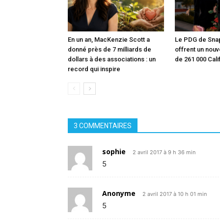
En un an, MacKenzie Scott a
Le PDG de Snap
donné près de 7 milliards de
offrent un nouv
dollars à des associations : un
de 261 000 Cali
record qui inspire
3 COMMENTAIRES
sophie
2 avril 2017 à 9 h 36 min
5
Anonyme
2 avril 2017 à 10 h 01 min
5